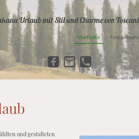
skana Urlaub mit Stil und Charme von Tosca
Startseite
Toscanissi
laub
ählten und gestalteten