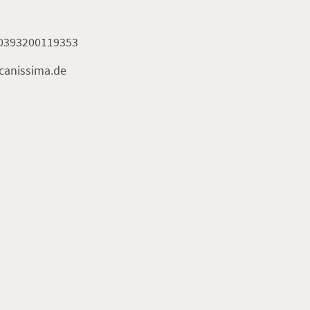
00393200119353
canissima.de