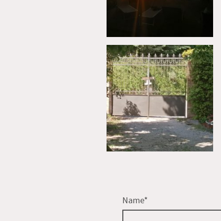
Name
*